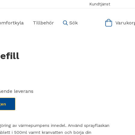
Kundtjänst
omfortkyla
Tillbehör
Sök
Varukorg
fill
ående leverans
gen
ngöring av värmepumpens innedel. Använd sprayflaskan
blett i 500ml varmt kranvatten och börja din