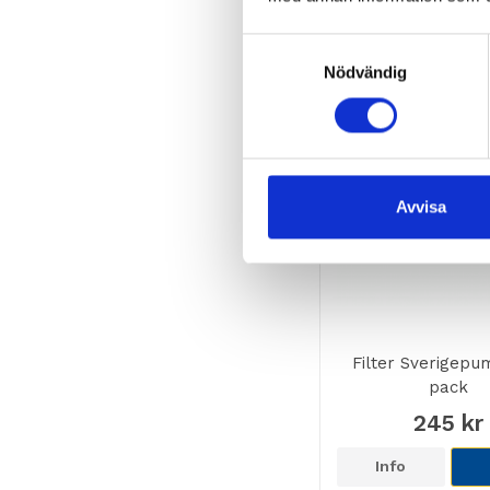
Samtyckesval
Nödvändig
Avvisa
Filter Sverigepu
pack
245 kr
Info