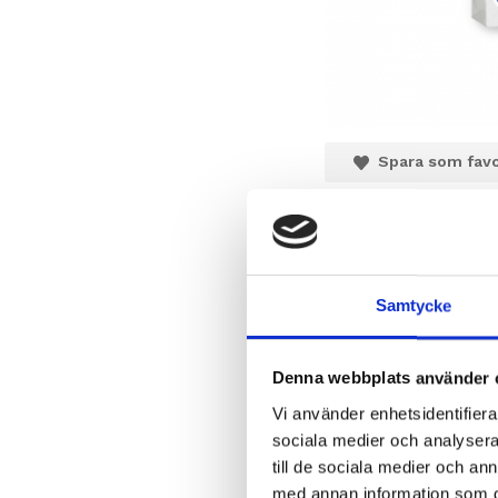
Spara som favo
Artikelnummer:
Pumprent Refill
Samtycke
Dokument:
pumprent.pdf
Denna webbplats använder 
Vi använder enhetsidentifierar
sociala medier och analysera 
till de sociala medier och a
med annan information som du 