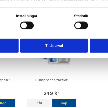
Inställningar
Statistik
Tillåt urval
mpen 1-
Pumprent Startkit
249 kr
Info
Köp
Köp