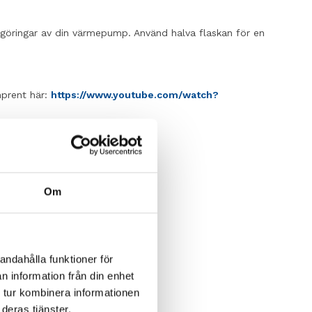
rengöringar av din värmepump. Använd halva flaskan för en
mprent här:
https://www.youtube.com/watch?
ngstabletter
Om
andahålla funktioner för
n information från din enhet
 tur kombinera informationen
deras tjänster.