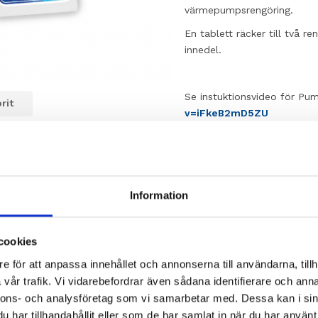
värmepumpsrengöring.
En tablett räcker till två 
innedel.
Se instuktionsvideo för Pu
rit
v=iFkeB2mD5ZU
Vad ingår?
2 miljövänliga rengöri
Information
cookies
e för att anpassa innehållet och annonserna till användarna, tillh
vår trafik. Vi vidarebefordrar även sådana identifierare och anna
nnons- och analysföretag som vi samarbetar med. Dessa kan i sin
Andra köpte även
har tillhandahållit eller som de har samlat in när du har använt 