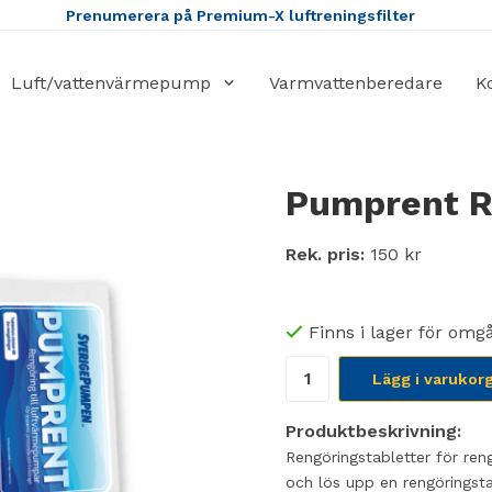
Prenumerera på Premium-X luftreningsfilter
Luft/vattenvärmepump
Varmvattenberedare
K
Pumprent Re
Rek. pris:
150 kr
Finns i lager för omg
Lägg i varukor
Produktbeskrivning:
Rengöringstabletter för re
och lös upp en rengöringsta