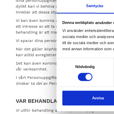
dina personuppgifter med nödvändig part, såsom vår
Samtycke
dylikt kan vi behöva dela dina personuppgifter me
innebär att dessa styr hur informationen ska beh
Vi kan även komma att använda dina personuppgif
Denna webbplats använder 
ett intresse av att ta del av informationen, samt
Vi använder enhetsidentifierar
behandling är att marknadsföra våra befintliga ell
sociala medier och analysera 
Vi sparar dina personuppgifter under produktens 
till de sociala medier och a
När det gäller köphistorik, kan informationen kom
med annan information som du 
kan alltid avregistrera dig från sådana utskick 
Samtyckesval
Det kan även komma att förekomma andra mottagare
Nödvändig
vår verksamhet.
I vårt Personuppgiftsbiträdesregister finns en ko
önskar ta del av Personuppgiftsbiträdesregistret.
Avvisa
VAR BEHANDLAS DINA UPPGIFTER?
Vi utför behandling av dina personuppgifter som