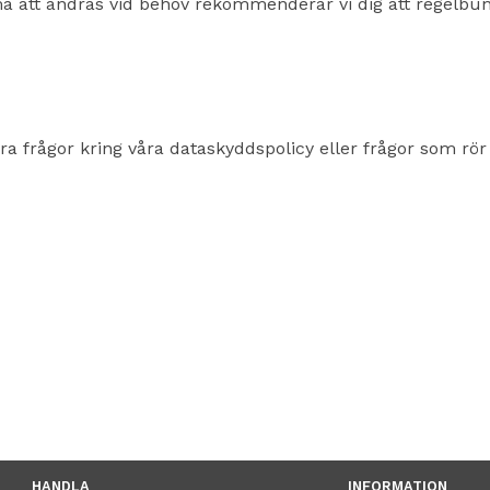
 att ändras vid behov rekommenderar vi dig att regelbund
 frågor kring våra dataskyddspolicy eller frågor som rör 
HANDLA
INFORMATION