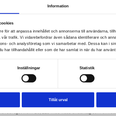
a återförsäljare och leverantörer. Även tjänsteleverantöre
Information
d. Vi delar även dina personuppgifter med företag som är 
andlas.
ter för att kunna kommunicera med dig om viktiga händel
cookies
 nyhetsbrev och generell kommunikation via e-post och andr
e för att anpassa innehållet och annonserna till användarna, tillh
er nya produkter och tjänster. Vissa uppgifter används ocks
vår trafik. Vi vidarebefordrar även sådana identifierare och anna
potentiella livslängd, men uppgifterna raderas efter maxi
nnons- och analysföretag som vi samarbetar med. Dessa kan i sin
ma att användas för marknadsföring av närliggande produk
har tillhandahållit eller som de har samlat in när du har använt 
från Sverigepumpen/Kinnan.
 av personuppgifter, såsom myndigheter, domstol, juriste
Inställningar
Statistik
mplett lista på de företag/organisationer som kan komma at
Tillåt urval
 huvudregel inom EU/EES med vissa undantag som omfattas