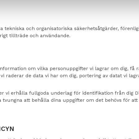
ga tekniska och organisatoriska säkerhetsåtgärder, förenlig
igt tillträde och användande.
 information om vilka personuppgifter vi lagrar om dig, få r
 vi raderar de data vi har om dig, portering av datat vi lag
r vi erhålla fullgoda underlag för identifikation från dig D
vungna att behålla dina uppgifter om det behövs för att upp
ICYN