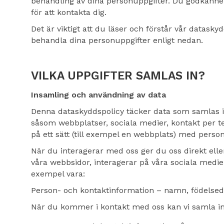
behandling av dina personuppgifter. Du godkänner
för att kontakta dig.
Det är viktigt att du läser och förstår vår datask
behandla dina personuppgifter enligt nedan.
VILKA UPPGIFTER SAMLAS IN?
Insamling och användning av data
Denna dataskyddspolicy täcker data som samlas in
såsom webbplatser, sociala medier, kontakt per 
på ett sätt (till exempel en webbplats) med person
När du interagerar med oss ger du oss direkt eller 
våra webbsidor, interagerar på våra sociala medier
exempel vara:
Person- och kontaktinformation – namn, födelse
När du kommer i kontakt med oss kan vi samla in i