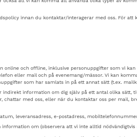
 också att vi kan komma att använda olika typer av kommu
yddspolicy innan du kontaktar/interagerar med oss. För att 
 online och offline, inklusive personuppgifter som vi kan
telefon eller mail och på evenemang/mässor. Vi kan komm
uppgifter som har samlats in på ett annat sätt (t.ex. mailk
indirekt information om dig själv på ett antal olika sätt, 
, chattar med oss, eller när du kontaktar oss per mail, bre
datum, leveransadress, e-postadress, mobiltelefonnummer
nformation om (observera att vi inte alltid nödvändigtvis