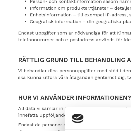
Person- och kontaktinformation såsom namn,
Information om produkter/tjänster – detaljer
Enhetsinformation – till exempel IP-adress, 
Geografisk information – din geografiska pla
Endast uppgifter som är nödvändiga för att Kinn
telefonnummer och e-postadress används för ident
RÄTTLIG GRUND TILL BEHANDLING 
Vi behandlar dina personuppgifter med stöd i den rä
ska kunna utföra våra åtaganden gentemot dig, t.ex
HUR VI ANVÄNDER INFORMATIONEN?
All data vi samlar in används för att hantera en f
innefatta uppföljande enkäter med frågor om hur 
Endast de personer som behöver behandla personu