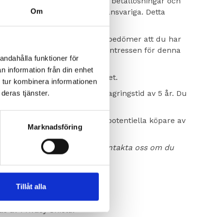
r till oss, såsom IT-tjänster, betallösningar och
Om
självständigt personuppgiftsansvariga. Detta
ser eller information där vi bedömer att du har
a kanaler. Våra berättigande intressen för denna
andahålla funktioner för
å till statistiska ändamål.
n information från din enhet
malt 20 år efter inköpsdatumet.
 tur kombinera informationen
ter och tjänster, under en lagringstid av 5 år. Du
deras tjänster.
r, externa rådgivare eller potentiella köpare av
Marknadsföring
t ta del av dina uppgifter.
Kontakta oss om du
Tillåt alla
 av Privacy Shield.