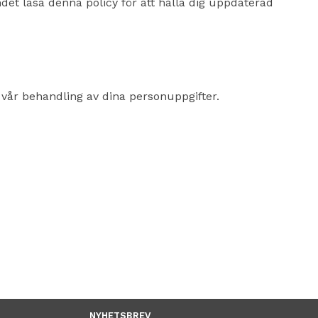
et läsa denna policy för att hålla dig uppdaterad
vår behandling av dina personuppgifter.
NYHETSBREV