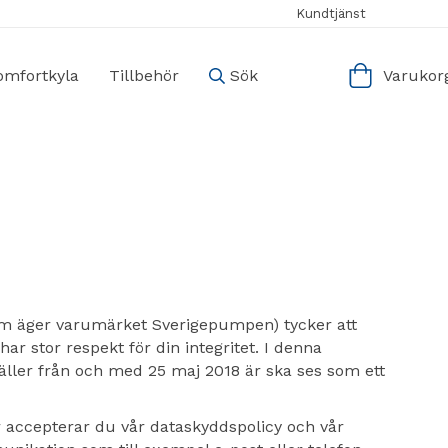
Kundtjänst
omfortkyla
Tillbehör
Sök
Varukorg
(som äger varumärket Sverigepumpen) tycker att
ar stor respekt för din integritet. I denna
gäller från och med 25 maj 2018 är ska ses som ett
r accepterar du vår dataskyddspolicy och vår