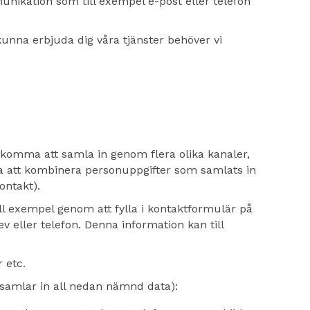
nikation som till exempel e-post eller telefon
kunna erbjuda dig våra tjänster behöver vi
 komma att samla in genom flera olika kanaler,
a att kombinera personuppgifter som samlats in
ontakt).
till exempel genom att fylla i kontaktformulär på
v eller telefon. Denna information kan till
 etc.
 samlar in all nedan nämnd data):