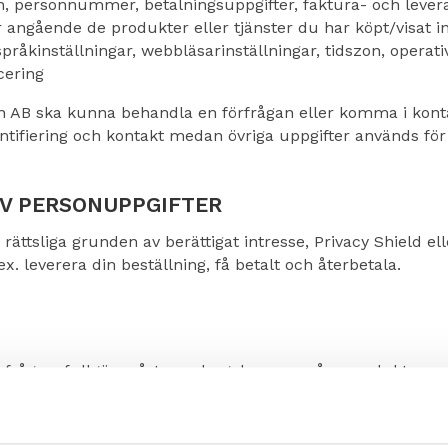
 personnummer, betalningsuppgifter, faktura- och levera
 angående de produkter eller tjänster du har köpt/visat in
språkinställningar, webbläsarinställningar, tidszon, oper
cering
an AB ska kunna behandla en förfrågan eller komma i kon
ifiering och kontakt medan övriga uppgifter används för l
AV PERSONUPPGIFTER
ttsliga grunden av berättigat intresse, Privacy Shield eller
. leverera din beställning, få betalt och återbetala.
örfrågan, fullgöra vårt uppdrag, leverera våra produkter o
du tycker att våra produkter och tjänster fungerat.
ppgifter för ovan nämnda ändamål har tillgång till dina 