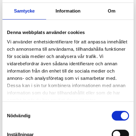
Rek. pris:
245 kr
Samtycke
Information
Om
Finns i lager för omgående leverans
Lägg i varukorgen
Denna webbplats använder cookies
Vi använder enhetsidentifierare för att anpassa innehållet
Produktbeskrivning:
och annonserna till användarna, tillhandahålla funktioner
Premium-X luftreningsfilter för Animair. Kombinerat
för sociala medier och analysera vår trafik. Vi
microfilter och aktivt kolfilter som tar bort odörer och
partiklar i inomhusluften.
vidarebefordrar även sådana identifierare och annan
information från din enhet till de sociala medier och
annons- och analysföretag som vi samarbetar med.
När är det dags att byta filtret?
Dessa kan i sin tur kombinera informationen med annan
Filtret placeras i inomhusdelen och bör bytas ca var 3e
information som du har tillhandahållit eller som de har
månad.
samlat in när du har använt deras tjänster.
Samtyckesval
Information:
Nödvändig
Mått: 21 x 5 cm
Premium-X filter (passar till Animair)
Inställningar