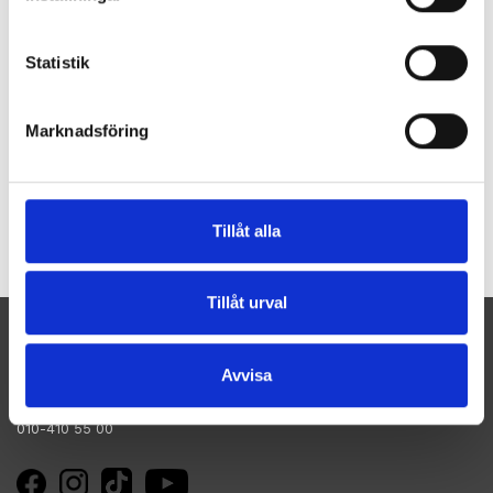
Statistik
Marknadsföring
Spara som favorit
Tillåt alla
Artikelnummer:
X-ACF Animair
Tillåt urval
KONTAKTA OSS
HANDLA
Varmt välkommen att kontakta oss om du
Villkor
har några frågor!
Avvisa
Dataskyddspolicy
kundtjanst@sverigepumpen.se
Kontakta oss
Mina favoriter
010-410 55 00